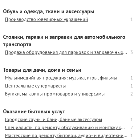
Обувь и одежда, ткани и аксессуары
Производство ювелирных украшений
1
Стоянки, гаражи и заправки для автомобильного
транспорта
Продажа оборудования для парковок и заправочных станций
3
Товары для дачи, дома и семьи
Мультимедийная продукция: музыка, игры, фильмы
1
Центральные супермаркеты
1
Бутики, магазины промтоваров и универсамы
2
Оказание бытовых услуг
Городские сауны и бани, банные аксессуары
1
Специалисты по ремонту, обслуживанию и монтажу компьютерной техники
2
Мастерские по ремонту бытовой, аудио- и видеотехники
1