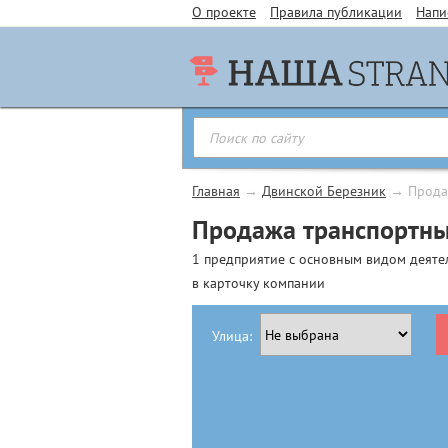
О проекте
Правила публикации
Напи
Главная
→
Двинской Березник
→
Прода
Продажа транспортны
1 предприятие с основным видом деяте
в карточку компании
Улица: