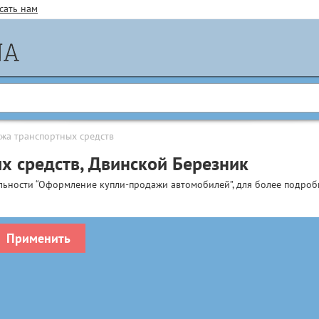
сать нам
жа транспортных средств
х средств, Двинской Березник
льности “Оформление купли-продажи автомобилей”, для более подро
Применить