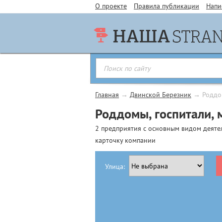
О проекте
Правила публикации
Напи
Главная
→
Двинской Березник
→
Роддо
Роддомы, госпитали, 
2 предприятия с основным видом деяте
карточку компании
Улица: