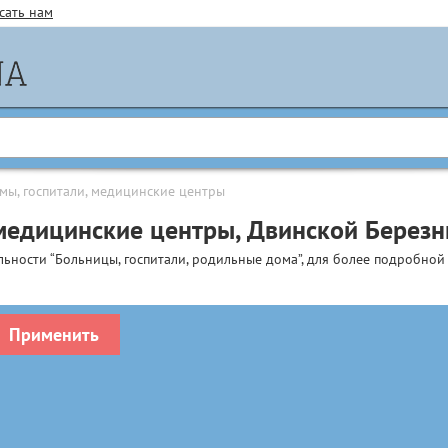
сать нам
мы, госпитали, медицинские центры
медицинские центры, Двинской Березн
льности “Больницы, госпитали, родильные дома”, для более подробно
Применить