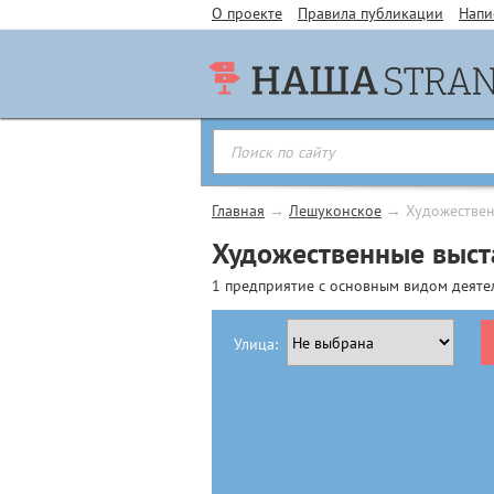
О проекте
Правила публикации
Напи
Главная
→
Лешуконское
→
Художествен
Художественные выст
1 предприятие с основным видом деяте
Улица: