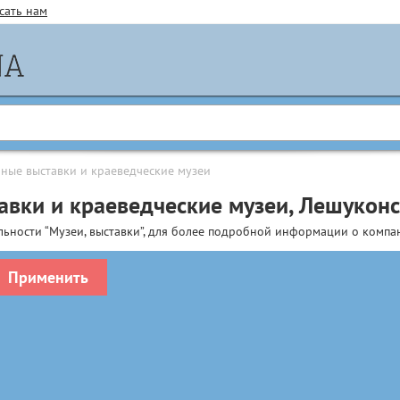
сать нам
ные выставки и краеведческие музеи
авки и краеведческие музеи, Лешукон
льности “Музеи, выставки”, для более подробной информации о компа
Применить