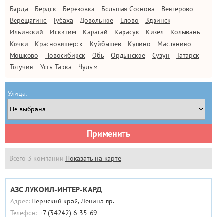
Барда
Бердск
Березовка
Большая Соснова
Венгерово
Верещагино
Губаха
Довольное
Елово
Здвинск
Ильинский
Искитим
Карагай
Карасук
Кизел
Колывань
Кочки
Красновишерск
Куйбышев
Купино
Маслянино
Мошково
Новосибирск
Обь
Ордынское
Сузун
Татарск
Тогучин
Усть-Тарка
Чулым
Улица:
Применить
Всего 3 компании
Показать на карте
АЗС ЛУКОЙЛ-ИНТЕР-КАРД
Адрес:
Пермский край, Ленина пр.
Телефон:
+7 (34242) 6-35-69