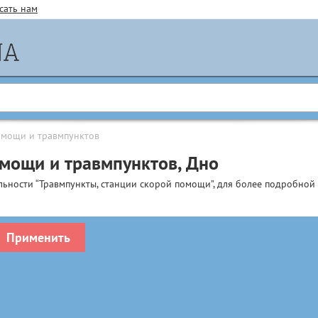
сать нам
омощи и травмпунктов
омощи и травмпунктов, Дно
льности “Травмпункты, станции скорой помощи”, для более подробно
Применить