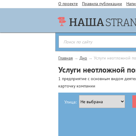
О проекте
Правила публикации
Напи
Главная
→
Дно
→
Услуги неотложной п
Услуги неотложной п
1 предприятие с основным видом деяте
карточку компании
Улица: