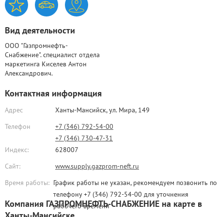
Вид деятельности
ООО "Газпромнефть-
Снабжение". специалист отдела
маркетинга Киселев Антон
Александрович.
Контактная информация
Адрес
Ханты-Мансийск,
ул. Мира, 149
Телефон
+7 (346) 792-54-00
+7 (346) 730-47-31
Индекс:
628007
Сайт:
www.supply.gazprom-neft.ru
Время работы:
График работы не указан, рекомендуем позвонить по
телефону +7 (346) 792-54-00 для уточнения
Компания ГАЗПРОМНЕФТЬ-СНАБЖЕНИЕ на карте в
рабочего времени
Ханты-Мансийске