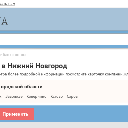
сать нам
е блоки оптом
 в Нижний Новгород
отра более подробной информации посмотрите карточку компании, кл
городской области
к
Заволжье
Ковернино
Кстово
Саров
Применить