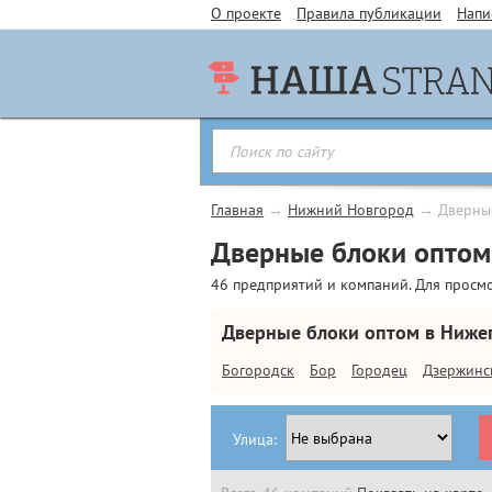
О проекте
Правила публикации
Напи
Главная
→
Нижний Новгород
→
Дверны
Дверные блоки оптом
46 предприятий и компаний. Для просм
Дверные блоки оптом в Ниже
Богородск
Бор
Городец
Дзержинс
Улица: