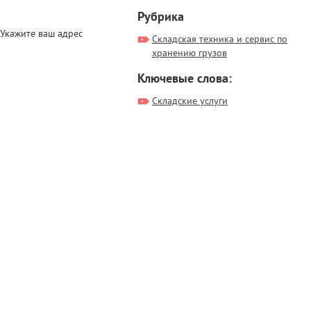
Рубрика
Укажите ваш адрес
Складская техника и сервис по
хранению грузов
Ключевые слова:
Складские услуги
Ваш регион: Шаховская
Выбрать город
Главная
О проекте
Написать нам
Правила проекта
16+
© 2026
Наша Страна
База данных сайта и всех его поддоменов
является интеллектуальной собственностью.