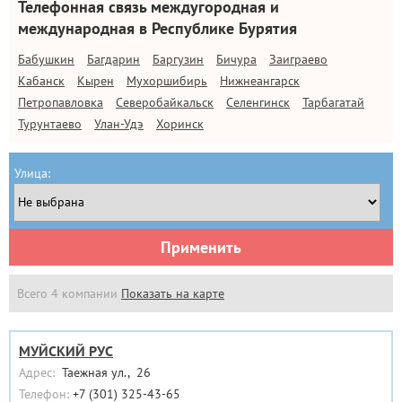
Телефонная связь междугородная и
международная в Республике Бурятия
Бабушкин
Багдарин
Баргузин
Бичура
Заиграево
Кабанск
Кырен
Мухоршибирь
Нижнеангарск
Петропавловка
Северобайкальск
Селенгинск
Тарбагатай
Турунтаево
Улан-Удэ
Хоринск
Улица:
Применить
Всего 4 компании
Показать на карте
МУЙСКИЙ РУС
Адрес:
Таежная ул., 26
Телефон:
+7 (301) 325-43-65