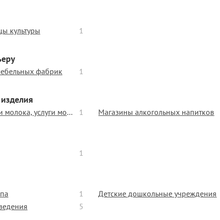
цы культуры
1
ьеру
мебельных фабрик
1
 изделия
Киоски про продаже мороженого и молока, услуги молочной кухни
1
Магазины алкогольных напитков
1
ипа
1
Детские дошкольные учреждения
ведения
5