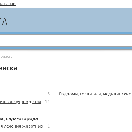
сать нам
область
енска
3
Роддомы, госпитали, медицинские
инские учреждения
11
х, сада-огорода
ля лечения животных
1