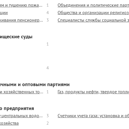
Службы по чрезвычайным ситуациям и тушению пожара
1
Объединения и политические пар
ации
4
Общества и организации религио
Отдел социальной защиты о обслуживания пенсионеров и одиноких людей
3
Специалисты службы социальной 
рищеские суды
1
4
ничными и оптовыми партиями
Торговые центры детских игрушек и хозяйственных товаров
1
Газ, продукты нефти, твердое топл
о предприятия
Услуги по обслуживанию и ремонту центральных водопроводов
3
Счетчики учета газа: установка и 
озяйства
2