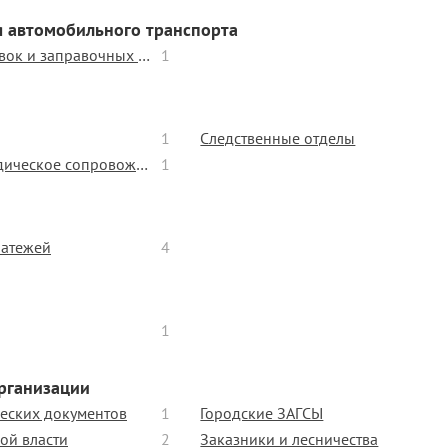
я автомобильного транспорта
Продажа оборудования для парковок и заправочных станций
1
1
Следственные отделы
Организация деловых встреч, юридическое сопровождение
1
латежей
4
1
рганизации
еских документов
1
Городские ЗАГСЫ
ой власти
2
Заказники и лесничества