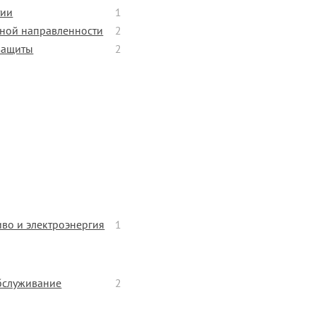
тии
1
зной направленности
2
защиты
2
иво и электроэнергия
1
обслуживание
2